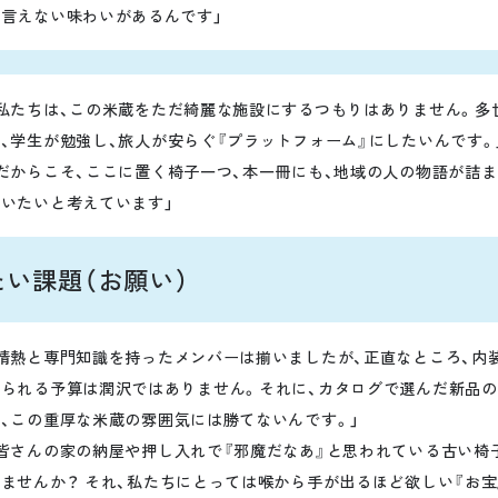
も言えない味わいがあるんです」
「私たちは、この米蔵をただ綺麗な施設にするつもりはありません。多
、学生が勉強し、旅人が安らぐ『プラットフォーム』にしたいんです。
「だからこそ、ここに置く椅子一つ、本一冊にも、地域の人の物語が詰
使いたいと考えています」
い課題（お願い）
「情熱と専門知識を持ったメンバーは揃いましたが、正直なところ、内
けられる予算は潤沢ではありません。それに、カタログで選んだ新品
は、この重厚な米蔵の雰囲気には勝てないんです。」
「皆さんの家の納屋や押し入れで『邪魔だなあ』と思われている古い椅
ませんか？ それ、私たちにとっては喉から手が出るほど欲しい『お宝