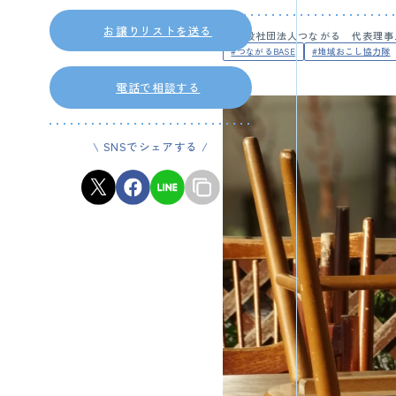
お譲りリストを送る
一般社団法人つながる 代表理事
#つながるBASE
#地域おこし協力隊
電話で相談する
\ SNSでシェアする /