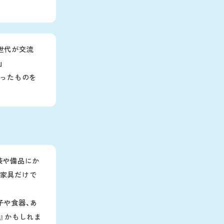
世代が交流
」
まったものを
装や備品にか
の家具だけで
子や食器、あ
』かもしれま