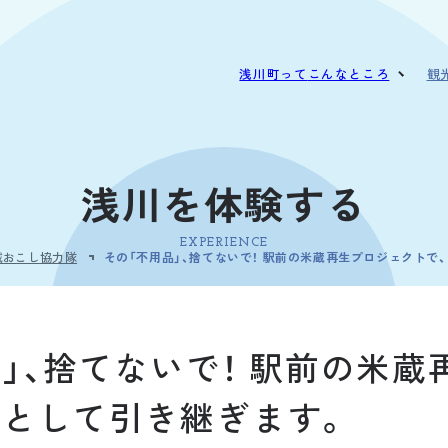
浅川町って
こんなところ
観
花火文化
見
慣習・行事
食
浅川を体験する
特産品
モ
アクセス
EXPERIENCE
域おこし協力隊
その「不用品」、捨てないで！ 駅前の米蔵再生プロジェクトで
」、捨てないで！ 駅前の米
物として引き継ぎます。