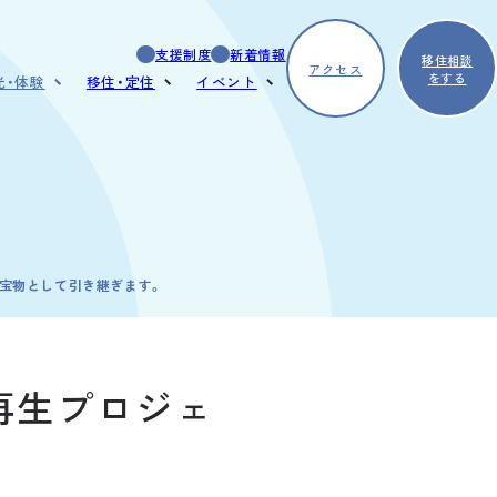
支援制度
新着情報
移住相談
アクセス
をする
光・体験
移住・定住
イベント
どころ
暮らしの魅力
浅川を体験する
べる・買う
デルコース
、宝物として引き継ぎます。
蔵再生プロジェ