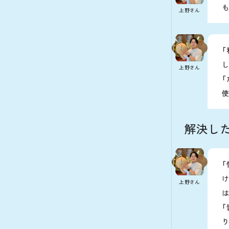
上野さん
し
上野さん
解決した
上野さん
り