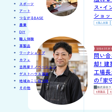
スポーツ
ス・イ
アート
ショッ
つながるBASE
#職人体験
農業
DIY
職人体験
革製品
2026.03.19
ワークショップ
問い合
カフェ
却！ 
古民家リノベーション
工場長
ゲストハウス運営
の「家
地域おこし協力隊
株式会社ラ
その他
#革製品