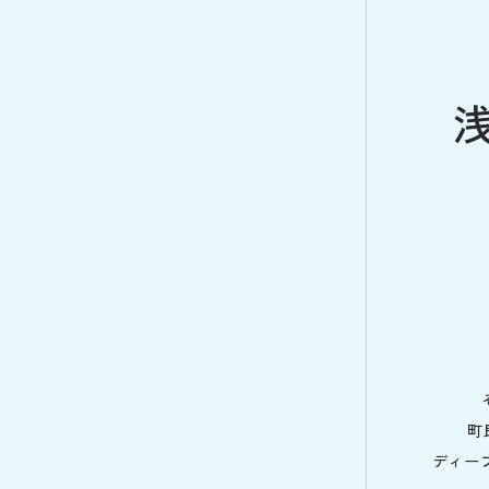
町
ディー