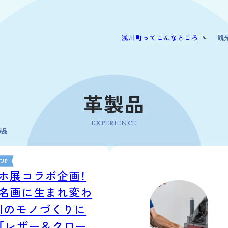
浅川町って
こんなところ
観
花火文化
見
慣習・行事
食
革製品
特産品
モ
アクセス
EXPERIENCE
製品
 UP
ホ展コラボ企画！
名画に生まれ変わ
川のモノづくりに
「レザー＆クロー