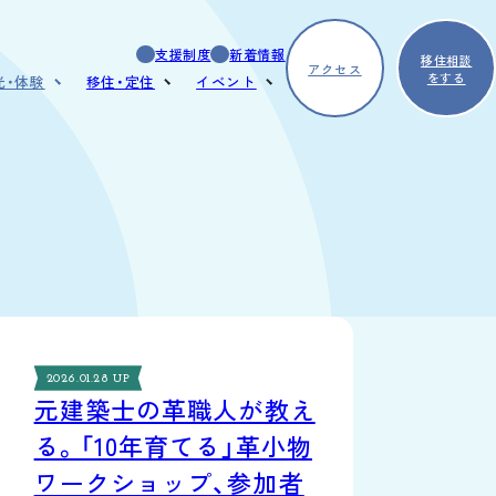
支援制度
新着情報
移住相談
アクセス
をする
光・体験
移住・定住
イベント
どころ
暮らしの魅力
浅川を体験する
べる・買う
デルコース
2026.01.28 UP
元建築士の革職人が教え
る。「10年育てる」革小物
ワークショップ、参加者