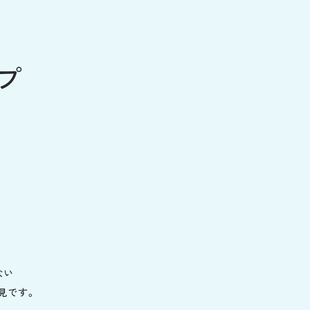
プ
。
ない
見です。