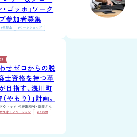
ン・ゴッホ」ワーク
プ参加者募集
#革製品
#ワークショップ
 UP
わせゼロからの脱
建築士資格を持つ革
が目指す、浅川町
守（やもり）」計画。
ドウィック 代表取締役・須藤さん
#古民家リノベーション
#その他