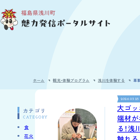
メインコンテンツへスキップ
ホーム
観光・体験プログラム
浅川を体験する
革
2026.03.25
大ゴッ
カテゴリ
端材が
CATEGORY
る！浅
食
花火
触れる