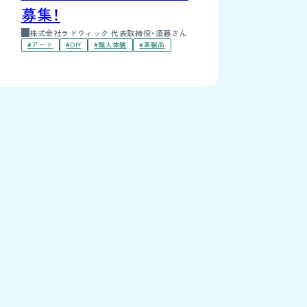
募集！
株式会社ラドウィック 代表取締役・須藤さん
#アート
#DIY
#職人体験
#革製品